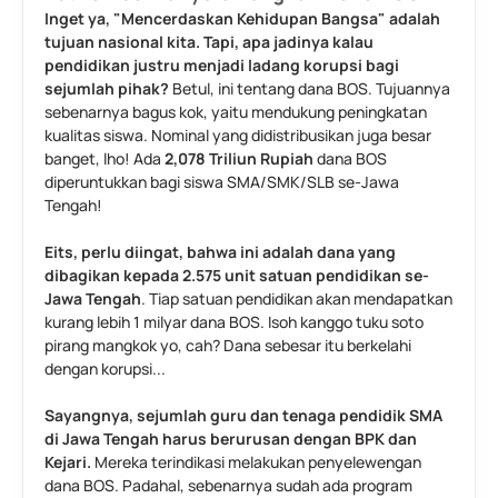
Inget ya, "Mencerdaskan Kehidupan Bangsa" adalah 
tujuan nasional kita. Tapi, apa jadinya kalau 
pendidikan justru menjadi ladang korupsi bagi 
sejumlah pihak?
 Betul, ini tentang dana BOS. Tujuannya 
sebenarnya bagus kok, yaitu mendukung peningkatan 
kualitas siswa. Nominal yang didistribusikan juga besar 
banget, lho! Ada 
2,078 Triliun Rupiah
 dana BOS 
diperuntukkan bagi siswa SMA/SMK/SLB se-Jawa 
Tengah!
Eits, perlu diingat, bahwa ini adalah dana yang 
dibagikan kepada 2.575 unit satuan pendidikan se-
Jawa Tengah
. Tiap satuan pendidikan akan mendapatkan 
kurang lebih 1 milyar dana BOS. Isoh kanggo tuku soto 
pirang mangkok yo, cah?
Dana sebesar itu berkelahi 
dengan korupsi...
Sayangnya, sejumlah guru dan tenaga pendidik SMA 
di Jawa Tengah harus berurusan dengan BPK dan 
Kejari. 
Mereka terindikasi melakukan penyelewengan 
dana BOS. Padahal, sebenarnya sudah ada program 