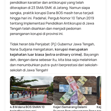
pendidikan karakter dan antikorupsi yang
telah 
diterapkan di 23 SMA/SMK di Jateng. Namun siapa 
sangka, praktik korupsi Dana BOS masih terus terjadi 
hingga hari ini. Padahal, Pergub Nomor 10 Tahun 2019 
tentang Implementasi Pendidikan Antikorupsi di Jawa 
Tengah telah disahkan dan menjadi pedoman 
penanganan korupsi di provinsi ini.
Tidak heran bila Penjabat (Pj) Gubernur Jawa Tengah, 
Nana Sudjana mengatakan, 
korupsi merupakan 
kejahatan luar biasa (extra ordinary crime).
 Bayangin 
deh, dengan dana sebesar itu, kita bisa saja melahirkan 
dan menumbuhkan putra-putri berprestasi dari sekolah-
sekolah di Jawa Tengah!
4.8 M dana BOS SMAN 10 
Kejari Semarang Dalami 
Kejari Suk
terindikasi korupsi
Dugaan Penyelewengan Dana 
penyelew