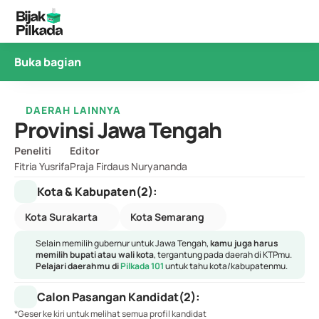
Buka bagian
DAERAH LAINNYA
Provinsi Jawa Tengah
Peneliti
Editor
Fitria Yusrifa
Praja Firdaus Nuryananda
Kota & Kabupaten
(2)
:
Kota Surakarta
Kota Semarang
Selain memilih gubernur untuk Jawa Tengah, 
kamu juga harus 
memilih bupati atau wali kota
, tergantung pada daerah di KTPmu. 
Pelajari daerahmu di 
Pilkada 101
untuk tahu kota/kabupatenmu.
Calon Pasangan Kandidat
(2)
:
*Geser ke kiri untuk melihat semua profil kandidat