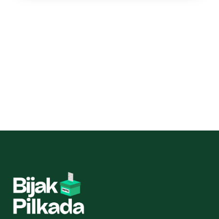
Menemukan konten yang kurang sesuai?
Jika kamu menemukan konten kami yang dirasa kurang 
sesuai, baik dari segi sumber informasi atau data, 
masukkan feedbackmu melalui 
feedback
 form
 atau 
kontak kami melalui 
contact@bijakdemokrasi.id
, agar 
kami dapat mereview ulang.
Tulis feedback