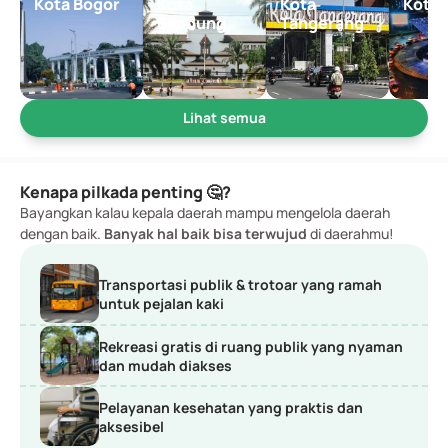
Kota Bogor
Kota 
Kota 
Kota 
Bandung
Tangerang
Lihat semua
Kenapa pilkada penting 🤔?
Bayangkan kalau kepala daerah mampu mengelola daerah 
dengan baik. 
Banyak hal baik bisa terwujud
 di daerahmu!
Transportasi publik & trotoar yang ramah 
untuk pejalan kaki
Rekreasi gratis di ruang publik yang nyaman 
dan mudah diakses
Pelayanan kesehatan yang praktis dan 
aksesibel