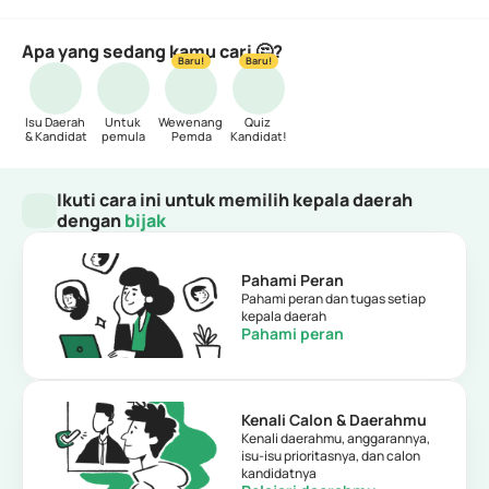
Apa yang sedang kamu cari 🤔?
Baru!
Baru!
Isu Daerah 
Untuk 
Wewenang 
Quiz 
& Kandidat
pemula
Pemda
Kandidat!
Ikuti cara ini untuk memilih kepala daerah 
dengan 
bijak
Pahami Peran
Pahami peran dan tugas setiap 
kepala daerah
Pahami peran
Kenali Calon & Daerahmu
Kenali daerahmu, anggarannya, 
isu-isu prioritasnya, dan calon 
kandidatnya