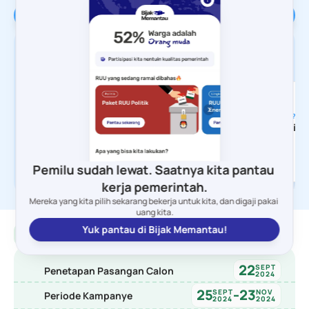
Kontribusi sekarang!
Udah ada 2 acara yang terjadwal. 
Mau juga di daerahmu? 👇
Pelajari Festival Pilkada
SABTU, 2 NOVEMBER
JUMAT, 8 NOVEMBER
???
Yogyakarta
Jayapura
Bisa
*Informasi menyusul
*Informasi menyusul
Pemilu sudah lewat. Saatnya kita pantau 
kerja pemerintah.
Mereka yang kita pilih sekarang bekerja untuk kita, dan digaji pakai 
uang kita.
Yuk pantau di Bijak Memantau!
Jadwal Pilkada 2024
22
SEPT
Penetapan Pasangan Calon
2024
25
23
SEPT
-
NOV
Periode Kampanye
2024
2024