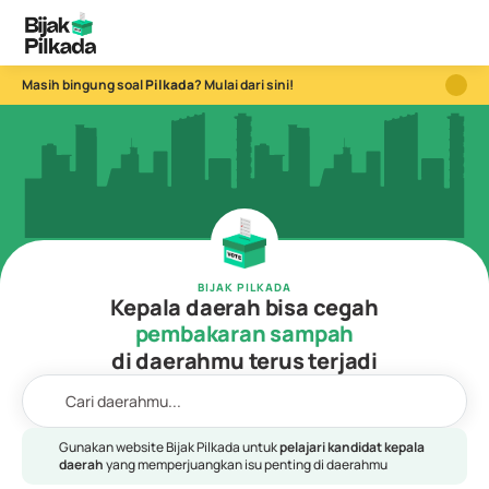
Masih bingung soal 
Pilkada
? Mulai dari sini!
BIJAK PILKADA
Kepala daerah bisa cegah
pembakaran sampah
jalanan rusak
di daerahmu terus terjadi
layanan publik buruk
Cari daerahmu...
kemacetan parah
sekolah tidak layak
Gunakan website Bijak Pilkada untuk 
pelajari kandidat kepala 
daerah
 yang memperjuangkan isu penting di daerahmu