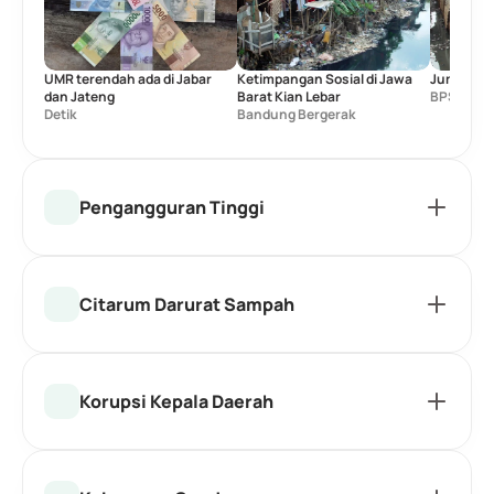
UMR terendah ada di Jabar 
Ketimpangan Sosial di Jawa 
Jumlah pe
dan Jateng
Barat Kian Lebar
BPS
Detik
Bandung Bergerak
Pengangguran Tinggi
Citarum Darurat Sampah
Korupsi Kepala Daerah