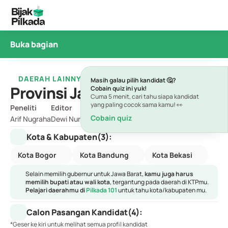
Buka bagian
DAERAH LAINNYA
Masih galau pilih kandidat 🤔? 
Provinsi Jawa Barat
Cobain quiz ini yuk!
Cuma 5 menit, cari tahu siapa kandidat 
yang paling cocok sama kamu! 👀
Peneliti
Editor
Cobain quiz
Arif Nugraha
Dewi Nurita
Kota & Kabupaten
(3)
:
Kota Bogor
Kota Bandung
Kota Bekasi
Selain memilih gubernur untuk Jawa Barat, 
kamu juga harus 
memilih bupati atau wali kota
, tergantung pada daerah di KTPmu. 
Pelajari daerahmu di 
Pilkada 101
untuk tahu kota/kabupaten mu.
Calon Pasangan Kandidat
(4)
:
*Geser ke kiri untuk melihat semua profil kandidat