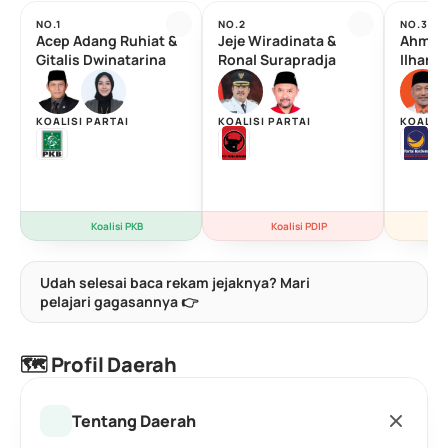
NO.1
NO.2
NO.3
Acep Adang Ruhiat & 
Jeje Wiradinata & 
Ahmad 
Gitalis Dwinatarina
Ronal Surapradja
Ilham 
KOALISI PARTAI
KOALISI PARTAI
KOALISI
Koalisi PKB
Koalisi PDIP
Udah selesai baca rekam jejaknya? Mari 
pelajari gagasannya 👉
🗺️ Profil Daerah
Tentang Daerah