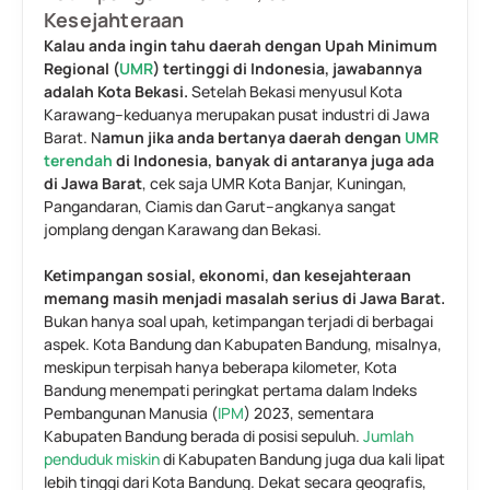
Kesejahteraan
Kalau anda ingin tahu daerah dengan Upah Minimum 
Regional (
UMR
) tertinggi di Indonesia, jawabannya 
adalah Kota Bekasi.
 Setelah Bekasi menyusul Kota 
Karawang–keduanya merupakan pusat industri di Jawa 
Barat. N
amun jika anda bertanya daerah dengan 
UMR 
terendah
 di Indonesia, banyak di antaranya juga ada 
di Jawa Barat
, cek saja UMR Kota Banjar, Kuningan, 
Pangandaran, Ciamis dan Garut–angkanya sangat 
jomplang dengan Karawang dan Bekasi.
Ketimpangan sosial, ekonomi, dan kesejahteraan 
memang masih menjadi masalah serius di Jawa Barat.
Bukan hanya soal upah, ketimpangan terjadi di berbagai 
aspek. Kota Bandung dan Kabupaten Bandung, misalnya, 
meskipun terpisah hanya beberapa kilometer, Kota 
Bandung menempati peringkat pertama dalam Indeks 
Pembangunan Manusia (
IPM
) 2023, sementara 
Kabupaten Bandung berada di posisi sepuluh. 
Jumlah 
penduduk miskin
 di Kabupaten Bandung juga dua kali lipat 
lebih tinggi dari Kota Bandung. Dekat secara geografis, 