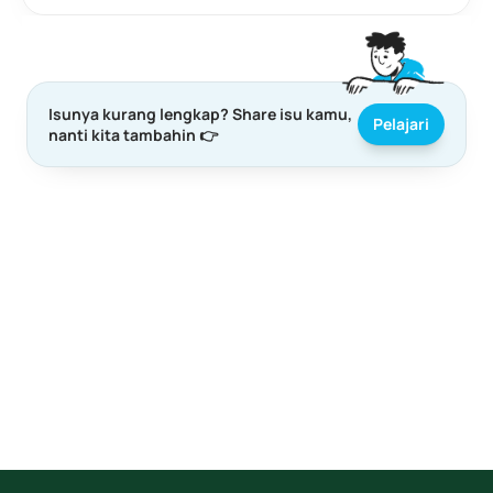
Isunya kurang lengkap? Share isu kamu, 
Pelajari
nanti kita tambahin 👉
Menemukan konten yang kurang sesuai?
Jika kamu menemukan konten kami yang dirasa kurang 
sesuai, baik dari segi sumber informasi atau data, 
masukkan feedbackmu melalui 
feedback
 form
 atau 
kontak kami melalui 
contact@bijakdemokrasi.id
, agar 
kami dapat mereview ulang.